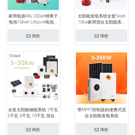
家用电源48v 200ah锂离子
太阳能发电系统全套5kwh
电池10kwh Lifepo4电池智
10kw家用混合太阳能系统
能太阳能系统51.2v 100ah
套件5kw家用离网太阳能发
储能电池
电机系统
询价
询价
全套太阳能储能系统 3千瓦
带MPPT控制器的便携式混
5千瓦 8千瓦 10千瓦 混合式
合太阳能发电系统
太阳能板发电套件
询价
询价